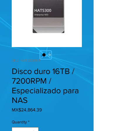
SKU: HAT530016T
Disco duro 16TB /
7200RPM /
Especializado para
NAS
Price
MX$24,864.39
Quantity
*