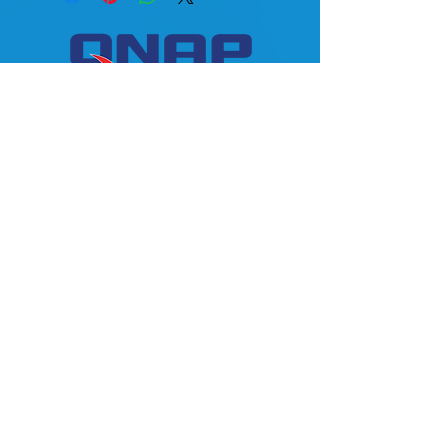
55 5584-618
/
55 5584-3302
/
55 5564-
4259
/
55 5564-2652
/
55 5564-5405
/
55
5574-8280
/
55 564-3596
/
55 5264-
6925800 633
-9006
info@storageparts.com.mx
roberto@storageparts.com.mx