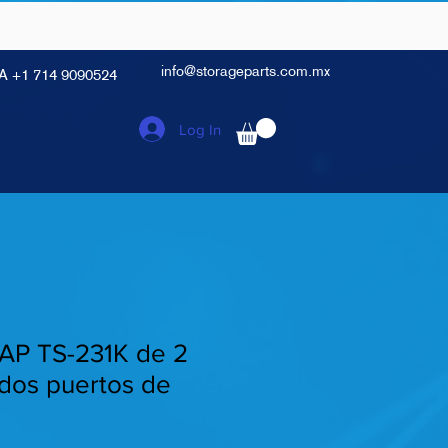
info@storageparts.com.mx
A +1 714 9090524
Log In
AP TS-231K de 2
 dos puertos de