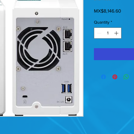
Price
MX$8,146.60
Quantity
*