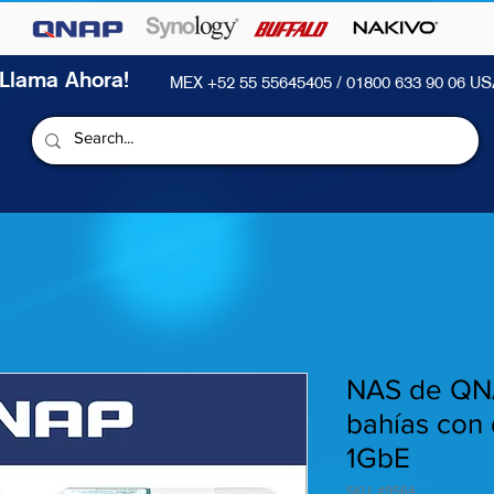
¡Llama Ahora!
MEX +52 55 55645405 / 01800 633 90 06 US
NAS de QN
bahías con
1GbE
SKU: #9564