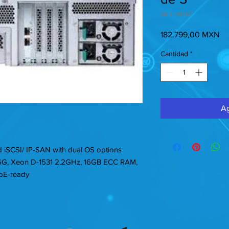
SKU: #8907
Pr
182.799,00 MXN
Cantidad
*
Ag
iSCSI/ IP-SAN with dual OS options
6G, Xeon D-1531 2.2GHz, 16GB ECC RAM,
GbE-ready