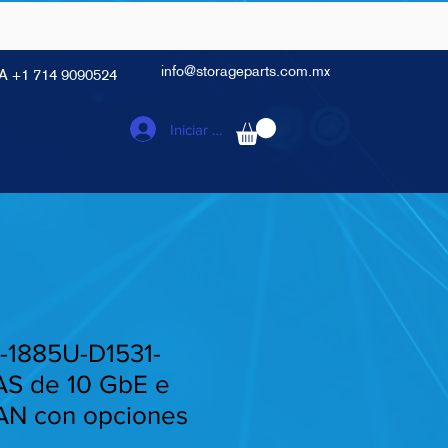
info@storageparts.com.mx
A +1 714 9090524
Iniciar sesión
-1885U-D1531-
S de 10 GbE e
SAN con opciones