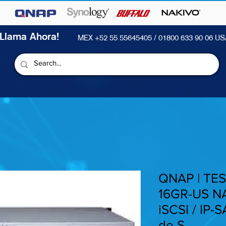
¡Llama Ahora!
MEX +52 55 55645405 / 01800 633 90 06 US
QNAP | TES
16GR-US NA
iSCSI / IP-
de S