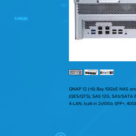
QNAP 12 (+6) Bay 10GbE NAS and 
(QES/QTS), SAS 12G, SAS/SATA 
4-LAN, built-in 2x10Gb SFP+, 40