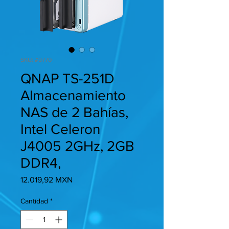
SKU: #9770
QNAP TS-251D
Almacenamiento
NAS de 2 Bahías,
Intel Celeron
J4005 2GHz, 2GB
DDR4,
Precio
12.019,92 MXN
Cantidad
*