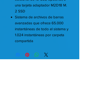
una tarjeta adaptador M2D18 M.
2 SSD
Sistema de archivos de barras
avanzadas que ofrece 65.000
instantáneas de todo el sistema y
1.024 instantáneas por carpeta
compartida